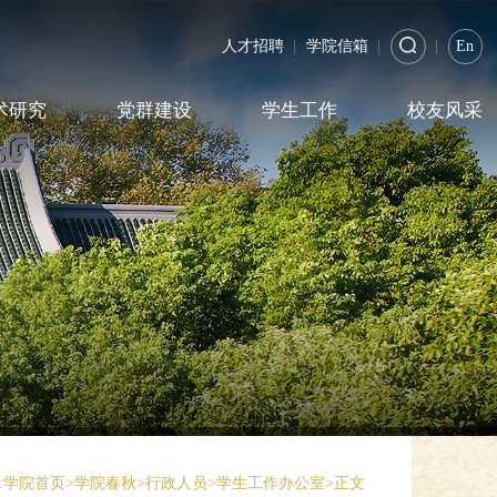
人才招聘
|
学院信箱
|
|
En
术研究
党群建设
学生工作
校友风采
:
学院首页
>
学院春秋
>
行政人员
>
学生工作办公室
>
正文