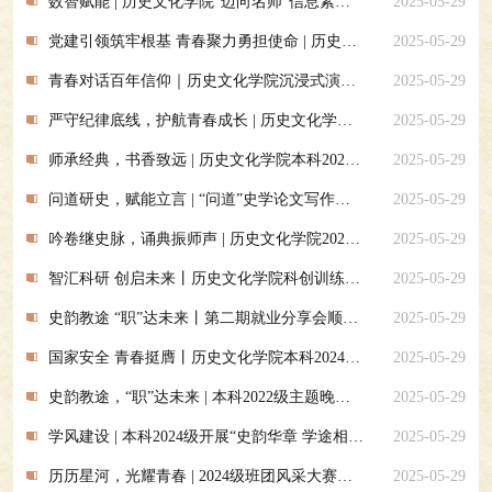
数智赋能 | 历史文化学院“迈向名师”信息素养进阶分享会成功举办
2025-05-29
​党建引领筑牢根基 青春聚力勇担使命 | 历史文化学院本科生党支部开展贯彻中央八项规定精神学习教育活动
2025-05-29
青春对话百年信仰｜历史文化学院沉浸式演讲比赛传承恽代英精神
2025-05-29
严守纪律底线，护航青春成长 | 历史文化学院多维度推进学生违纪警示主题教育
2025-05-29
师承经典，书香致远 | 历史文化学院本科2024级师范班联合读书会（第一期）圆满举行
2025-05-29
问道研史，赋能立言 | “问道”史学论文写作坊第二场讲座顺利举行
2025-05-29
吟卷继史脉，诵典振师声 | 历史文化学院2025年普通话朗诵比赛决赛成功举办
2025-05-29
智汇科研 创启未来丨历史文化学院科创训练营第二场培育活动顺利举办
2025-05-29
史韵教途 “职”达未来丨第二期就业分享会顺利举行
2025-05-29
国家安全 青春挺膺丨历史文化学院本科2024级团支部联合举行国家安全教育主题活动
2025-05-29
史韵教途，“职”达未来 | 本科2022级主题晚点名顺利举行
2025-05-29
学风建设 | 本科2024级开展“史韵华章 学途相伴”21天学习打卡活动
2025-05-29
历历星河，光耀青春 | 2024级班团风采大赛顺利举行
2025-05-29