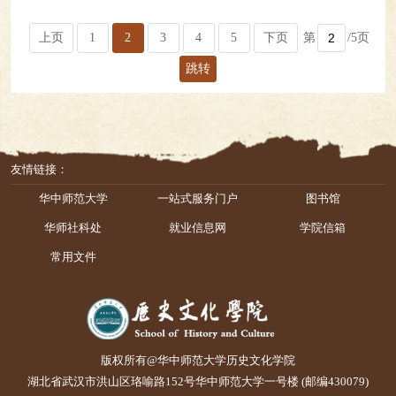
上页
1
2
3
4
5
下页
第
/5页
跳转
友情链接：
华中师范大学
一站式服务门户
图书馆
华师社科处
就业信息网
学院信箱
常用文件
版权所有@华中师范大学历史文化学院
湖北省武汉市洪山区珞喻路152号华中师范大学一号楼 (邮编430079)