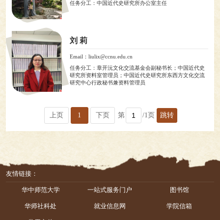
任务分工：中国近代史研究所办公室主任
刘 莉
Email：liulix@ccnu.edu.cn
任务分工：章开沅文化交流基金会副秘书长；中国近代史
研究所资料室管理员；中国近代史研究所东西方文化交流
研究中心行政秘书兼资料管理员
上页
1
下页
第
/1页
跳转
友情链接：
华中师范大学
一站式服务门户
图书馆
华师社科处
就业信息网
学院信箱