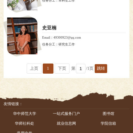
任务分工：本科生工作
史亚楠
Email：49300923@qq.com
任务分工：研究生工作
上页
1
下页
第
/1页
跳转
友情链接：
华中师范大学
一站式服务门户
图书馆
华师社科处
就业信息网
学院信箱