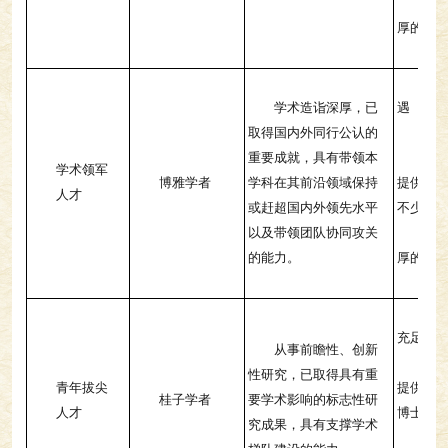
住
厚的安
另
提
学术造诣深厚，已
遇
取得国内外同行公认的
科
重要成就，具有带领本
团
学术领军
博雅学者
学科在其前沿领域保持
提供每年
人才
或赶超国内外领先水平
不少于2
以及带领团队协同攻关
住
的能力。
厚的安
另
提
充足的
从事前瞻性、创新
团
性研究，已取得具有重
青年拔尖
提供每年
桂子学者
要学术影响的标志性研
人才
博士后
究成果，具有支撑学术
住