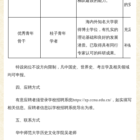
梯队建设的能力。
的安家
另
海内外知名大学获
提
得博士学位，有扎实的
充足的
优秀青年
桂子青年
理论基础和良好的发展
住
骨干
学者
潜质。已取得具有同行
补贴
专家认可的科研成果。
另
特设岗位不设方向限制，凡中国史、世界史、考古学及相关领域
均可申报。
四、应聘方式
有意应聘者须登录学校招聘系统https://zp.ccnu.edu.cn/，如实填写
相关信息。应聘者信息以学校招聘系统导出为准。
五、联系方式
华中师范大学历史文化学院吴老师