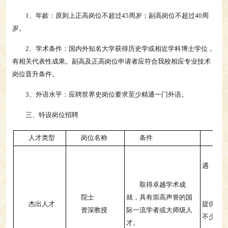
1、年龄：原则上正高岗位不超过45周岁；副高岗位不超过40周
岁。
2、学术条件：国内外知名大学获得历史学或相近学科博士学位，
有相关代表性成果。副高及正高岗位申请者应符合我校相应专业技术
岗位晋升条件。
3、外语水平：应聘世界史岗位要求至少精通一门外语。
三、特设岗位招聘
人才类型
岗位名称
条件
待
提
遇
科
取得卓越学术成
团
院士
就，具有崇高声誉的国
杰出人才
提供每年
资深教授
际一流学者或大师级人
不少于2
才。