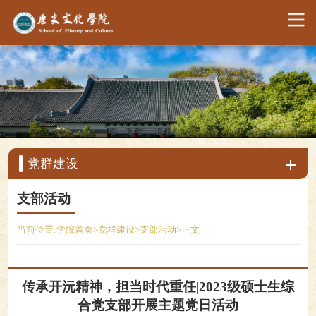
党群建设
支部活动
当前位置:
学院首页
>
党群建设
>
支部活动
>
正文
传承开沅精神，担当时代重任|2023级硕士生综
合党支部开展主题党日活动