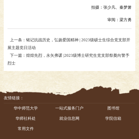
拍摄：张少凡、秦梦箫
审阅：梁方勇
上一条：铭记抗战历史，弘扬爱国精神 | 2023级硕士生综合党支部开
展主题党日活动
下一篇：煌煌先烈，永矢弗谖 |2023级博士研究生党支部祭奠向警予
烈士
友情链接：
华中师范大学
一站式服务门户
图书馆
华师社科处
就业信息网
学院信箱
常用文件