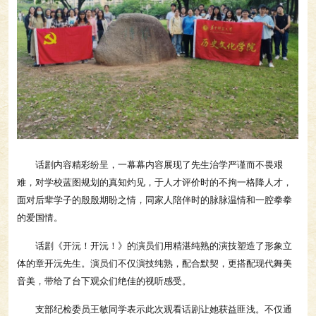
话剧内容精彩纷呈，一幕幕内容展现了先生治学严谨而不畏艰
难，对学校蓝图规划的真知灼见，于人才评价时的不拘一格降人才，
面对后辈学子的殷殷期盼之情，同家人陪伴时的脉脉温情和一腔拳拳
的爱国情。
话剧《开沅！开沅！》的演员们用精湛纯熟的演技塑造了形象立
体的章开沅先生。演员们不仅演技纯熟，配合默契，更搭配现代舞美
音美，带给了台下观众们绝佳的视听感受。
支部纪检委员王敏同学表示此次观看话剧让她获益匪浅。不仅通