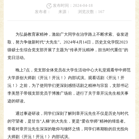
发布时间：2024-04-18
发布者：
来源：
浏览次数：
167
为弘扬教育家精神，激励广大同学在治学路上不断求索、奋发进
取，努力争做新时代“大先生”。2024年4月14日，历史文化学院2023
级硕士生综合党支部开展了主题为“传承开沅精神，担当时代重任”的
党日活动。
晚上7点，党支部全体党员在大学生活动中心大礼堂观看华中师范
大学原创大师剧《开沅！开沅！》内部试演。观看话剧《开沅！开
沅！》之前，为了使同学们更深刻感悟话剧之精神与宗旨，支部书记
李美慧子带领支部党员于博雅广场前，进行了关于章开沅先生相关事
迹的研读。
通过事迹研读，同学们深刻了解到章开沅先生不仅是历史与时代
的守望者，是甘当“人梯”的大先生，更是“爱在华师”精神的缔造者。
带着对章开沅先生深深的敬仰与缅怀之情，同学们将期盼的目光投向
大师剧《开沅！开沅！》内部试演。