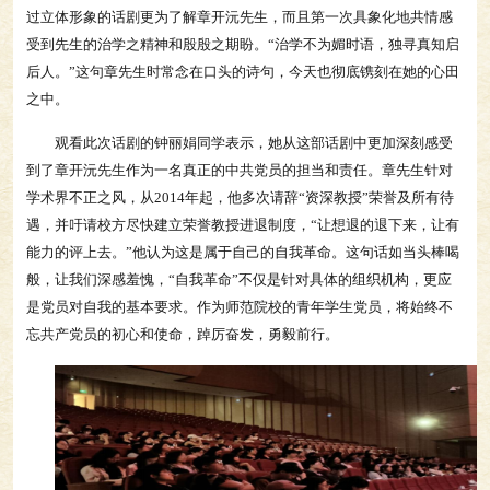
过立体形象的话剧更为了解章开沅先生，而且第一次具象化地共情感
受到先生的治学之精神和殷殷之期盼。“治学不为媚时语，独寻真知启
后人。”这句章先生时常念在口头的诗句，今天也彻底镌刻在她的心田
之中。
观看此次话剧的钟丽娟同学表示，她从这部话剧中更加深刻感受
到了章开沅先生作为一名真正的中共党员的担当和责任。章先生针对
学术界不正之风，从2014年起，他多次请辞“资深教授”荣誉及所有待
遇，并吁请校方尽快建立荣誉教授进退制度，“让想退的退下来，让有
能力的评上去。”他认为这是属于自己的自我革命。这句话如当头棒喝
般，让我们深感羞愧，“自我革命”不仅是针对具体的组织机构，更应
是党员对自我的基本要求。作为师范院校的青年学生党员，将始终不
忘共产党员的初心和使命，踔厉奋发，勇毅前行。