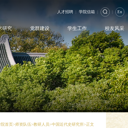
人才招聘
|
学院信箱
|
|
En
术研究
党群建设
学生工作
校友风采
学院首页
>
师资队伍
>
教研人员
>
中国近代史研究所
>
正文