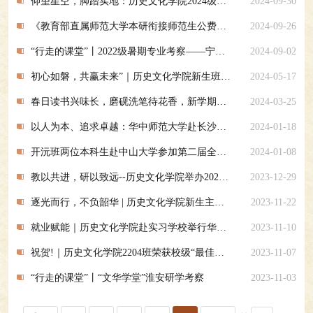
仰望星空，脚踏实地：历史文化学院2024级本科新生开学典礼暨专业导学教育圆满举行
2024-09-30
《教育部直属师范大学本研衔接师范生公费教育实施办法》今年起施行
2024-09-26
“行走的课堂”丨2022级暑期专业考察——宁波“远航队”
2024-09-02
初心如磐，共赢未来”｜历史文化学院新生班团风采大赛圆满举行
2024-05-17
春日读书兴味长，磨砚洗笔待花香，新学期大礼包——华中师范大学历史学科图书文献及数据库资源介绍
2024-03-25
以人为本、追求卓越：华中师范大学赴长沙市长郡滨江中学举行本科教育实习基地挂牌仪式暨“卓越师范生共育”座谈会
2024-01-18
开沅班两位本科生赴中山大学参加第二届全国历史学本科拔尖学生学术论坛
2024-01-08
教以共进，研以致远--历史文化学院举办2023年本科教育实习研习总结大会
2023-12-29
逐光而行，不负韶华 | 历史文化学院新生主题演讲比赛成功举办
2023-11-22
就业赋能｜历史文化学院赴实习学校举行华中师范大学本科生教育实习基地挂牌仪式暨“卓越师范生共育”座谈会
2023-11-10
祝贺!｜历史文化学院2204班荣获校级“最佳师范生集体”称号
2023-11-07
“行走的课堂”丨“文华学堂”淮安研学考察
2023-11-03