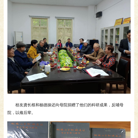
校友龚长根和杨德操还向母院捐赠了他们的科研成果，反哺母
院，以飨后辈。