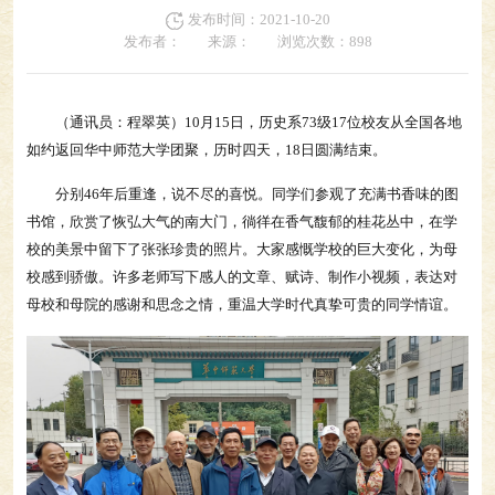
发布时间：2021-10-20
发布者：
来源：
浏览次数：
898
（通讯员：程翠英）10月15日，历史系73级17位校友从全国各地
如约返回华中师范大学团聚，历时四天，18日圆满结束。
分别46年后重逢，说不尽的喜悦。同学们参观了充满书香味的图
书馆，欣赏了恢弘大气的南大门，徜徉在香气馥郁的桂花丛中，在学
校的美景中留下了张张珍贵的照片。大家感慨学校的巨大变化，为母
校感到骄傲。许多老师写下感人的文章、赋诗、制作小视频，表达对
母校和母院的感谢和思念之情，重温大学时代真挚可贵的同学情谊。